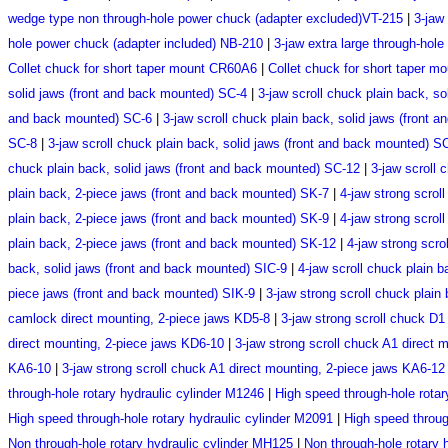
wedge type non through-hole power chuck (adapter excluded)VT-215
|
3-jaw
hole power chuck (adapter included) NB-210
|
3-jaw extra large through-hol
Collet chuck for short taper mount CR60A6
|
Collet chuck for short taper 
solid jaws (front and back mounted) SC-4
|
3-jaw scroll chuck plain back, s
and back mounted) SC-6
|
3-jaw scroll chuck plain back, solid jaws (front
SC-8
|
3-jaw scroll chuck plain back, solid jaws (front and back mounted) S
chuck plain back, solid jaws (front and back mounted) SC-12
|
3-jaw scroll 
plain back, 2-piece jaws (front and back mounted) SK-7
|
4-jaw strong scrol
plain back, 2-piece jaws (front and back mounted) SK-9
|
4-jaw strong scrol
plain back, 2-piece jaws (front and back mounted) SK-12
|
4-jaw strong scro
back, solid jaws (front and back mounted) SIC-9
|
4-jaw scroll chuck plain 
piece jaws (front and back mounted) SIK-9
|
3-jaw strong scroll chuck plain
camlock direct mounting, 2-piece jaws KD5-8
|
3-jaw strong scroll chuck D
direct mounting, 2-piece jaws KD6-10
|
3-jaw strong scroll chuck A1 direct 
KA6-10
|
3-jaw strong scroll chuck A1 direct mounting, 2-piece jaws KA6-12
through-hole rotary hydraulic cylinder M1246
|
High speed through-hole rotar
High speed through-hole rotary hydraulic cylinder M2091
|
High speed throug
Non through-hole rotary hydraulic cylinder MH125
|
Non through-hole rotary 