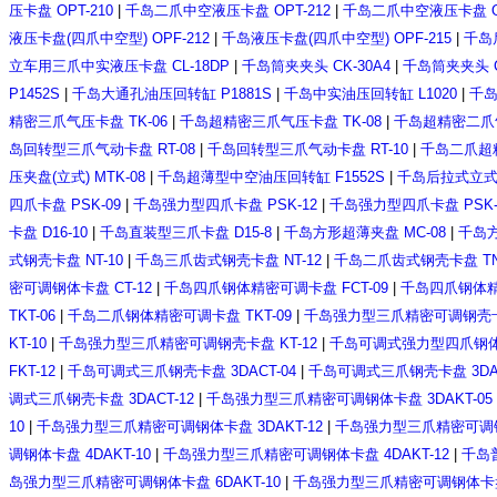
压卡盘 OPT-210
|
千岛二爪中空液压卡盘 OPT-212
|
千岛二爪中空液压卡盘 OP
液压卡盘(四爪中空型) OPF-212
|
千岛液压卡盘(四爪中空型) OPF-215
|
千岛
立车用三爪中实液压卡盘 CL-18DP
|
千岛筒夹夹头 CK-30A4
|
千岛筒夹夹头 C
P1452S
|
千岛大通孔油压回转缸 P1881S
|
千岛中实油压回转缸 L1020
|
千岛
精密三爪气压卡盘 TK-06
|
千岛超精密三爪气压卡盘 TK-08
|
千岛超精密二爪气
岛回转型三爪气动卡盘 RT-08
|
千岛回转型三爪气动卡盘 RT-10
|
千岛二爪超精
压夹盘(立式) MTK-08
|
千岛超薄型中空油压回转缸 F1552S
|
千岛后拉式立式油
四爪卡盘 PSK-09
|
千岛强力型四爪卡盘 PSK-12
|
千岛强力型四爪卡盘 PSK-
卡盘 D16-10
|
千岛直装型三爪卡盘 D15-8
|
千岛方形超薄夹盘 MC-08
|
千岛方
式钢壳卡盘 NT-10
|
千岛三爪齿式钢壳卡盘 NT-12
|
千岛二爪齿式钢壳卡盘 TNT
密可调钢体卡盘 CT-12
|
千岛四爪钢体精密可调卡盘 FCT-09
|
千岛四爪钢体精密
TKT-06
|
千岛二爪钢体精密可调卡盘 TKT-09
|
千岛强力型三爪精密可调钢壳卡盘
KT-10
|
千岛强力型三爪精密可调钢壳卡盘 KT-12
|
千岛可调式强力型四爪钢体卡
FKT-12
|
千岛可调式三爪钢壳卡盘 3DACT-04
|
千岛可调式三爪钢壳卡盘 3DAC
调式三爪钢壳卡盘 3DACT-12
|
千岛强力型三爪精密可调钢体卡盘 3DAKT-05
10
|
千岛强力型三爪精密可调钢体卡盘 3DAKT-12
|
千岛强力型三爪精密可调钢体
调钢体卡盘 4DAKT-10
|
千岛强力型三爪精密可调钢体卡盘 4DAKT-12
|
千岛
岛强力型三爪精密可调钢体卡盘 6DAKT-10
|
千岛强力型三爪精密可调钢体卡盘 6