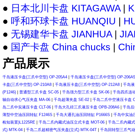
●
日本北川卡盘 KITAGAWA
|
K
●
呼和环球卡盘 HUANQIU
|
H
●
无锡建华卡盘 JIANHUA
|
JI
●
国产卡盘 China chucks
|
Chi
产品展示
千岛液压卡盘(三爪中空型) OP-205A4
|
千岛液压卡盘(三爪中空型) OP-206A
卡盘(三爪中空型) OP-210A8
|
千岛液压卡盘(三爪中空型) OP-212A8
|
千岛液压
(P1246)
|
普通型三爪卡盘 SC-05
|
千岛强力型三爪卡盘 SK-06
|
千岛四爪连动卡
轴自动求心气压夹盘 MA-06
|
千岛超薄夹盘 SE-02
|
千岛二爪中空液压卡盘 OPT
岛二爪中实液压卡盘 CLT-06
|
千岛大孔径三爪液压卡盘 OPB-208A6
|
千岛后
薄型中空油压回转缸 F1246S
|
千岛大通孔油压回转缸 P1666S
|
千岛中实油压
检知装置)L1225RE
|
千岛二爪内藏式油压立式卡盘 MOT-06
|
千岛二爪内藏式气
式) MTK-04
|
千岛二爪超精密气压夹盘(立式) MTK-04T
|
千岛回转型三爪气动卡