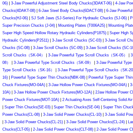
06)
|
3-Jaw Powerful Adjustment Steel Body Chucks(3DAKT-06)
|
4-Jaw Pow
Chucks(4DAKT-08)
|
6-Jaw Steel Body Chucks(6DACT-08)
|
6-Jaw Powerful
Chucks(HJ-06)
|
SJ Soft Jaws (SJ-Series) For Hydraulic Chucks (SJ-06)
|
P
Super Precision Chucks (J-04)
|
Mounting Plates (T006A25)
|
Mounting Plat
Super High Speed Hollow Rotary Hydraulic Cylinders(P1875)
|
Super High S
Hydraulic Cylinders(P2511)
|
3-Jaw Scroll Chucks (SC-03)
|
3-Jaw Scroll Ch
Chucks (SC-08)
|
3-Jaw Scroll Chucks (SC-09)
|
3-Jaw Scroll Chucks (SC-1
Scroll Chucks（SK-04）
|
3-Jaw Powerful Type Scroll Chucks（SK-05）
|
3
08）
|
3-Jaw Powerful Type Scroll Chucks（SK-09）
|
3-Jaw Powerful Typ
Type Scroll Chucks（SK-16）
|
3-Jaw Powerful Type Scroll Chucks（SK-2
16)
|
Powerful Type Super Thin Chucks(NBK-08)
|
Powerful Type Super Thi
Chuck Fixtures(MO-04A)
|
3-Jaw Hollow Power Chuck Fixtures(MO-04A)
|
3
10A)
|
3-Jaw Hollow Power Chuck Fixtures(MO-12A)
|
2Jaw Hollow Power C
Power Chuck Fixtures(MOT-10A)
|
2 Actuating Axes Self-Centering Solid Ai
|
Super Thin Chucks(SE-03)
|
Super Thin Chucks(SE-04)
|
Super Thin Chuc
Power Chucks(CL-08)
|
3-Jaw Solid Power Chucks(CL-10)
|
3-Jaw Solid Po
|
3-Jaw Solid Power Chucks(CL-21)
|
3-Jaw Solid Power Chucks(CL-24)
|
La
Chucks(CLT-05)
|
2-Jaw Solid Power Chucks(CLT-08)
|
2-Jaw Solid Power C