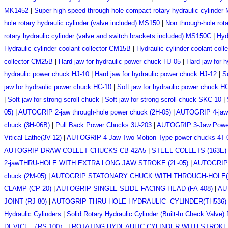
MK1452
|
Super high speed through-hole compact rotary hydraulic cylinde
hole rotary hydraulic cylinder (valve included) MS150
|
Non through-hole rot
rotary hydraulic cylinder (valve and switch brackets included) MS150C
|
Hyd
Hydraulic cylinder coolant collector CM15B
|
Hydraulic cylinder coolant col
collector CM25B
|
Hard jaw for hydraulic power chuck HJ-05
|
Hard jaw for 
hydraulic power chuck HJ-10
|
Hard jaw for hydraulic power chuck HJ-12
|
S
jaw for hydraulic power chuck HC-10
|
Soft jaw for hydraulic power chuck H
|
Soft jaw for strong scroll chuck
|
Soft jaw for strong scroll chuck SKC-10
|
05)
|
AUTOGRIP 2-jaw through-hole power chuck (2H-05)
|
AUTOGRIP 4-jaw 
chuck (3H-06B)
|
Pull Back Power Chucks 3U-203
|
AUTOGRIP 3-Jaw Power
Vitical Lathe(3V-12)
|
AUTOGRIP 4-Jaw Two Motion Type power chucks 4T-
AUTOGRIP DRAW COLLET CHUCKS CB-42A5
|
STEEL COLLETS (163E)
2-jawTHRU-HOLE WITH EXTRA LONG JAW STROKE (2L-05)
|
AUTOGRIP 3
chuck (2M-05)
|
AUTOGRIP STATONARY CHUCK WITH THROUGH-HOLE(V
CLAMP (CP-20)
|
AUTOGRIP SINGLE-SLIDE FACING HEAD (FA-408)
|
AU
JOINT (RJ-80)
|
AUTOGRIP THRU-HOLE-HYDRAULIC- CYLINDER(TH536)
Hydraulic Cylinders
|
Solid Rotary Hydraulic Cylinder (Built-In Check Valve)
DEVICE （RS-100）
|
ROTATING HYDEAULIC CYLINDER WITH STROKE 