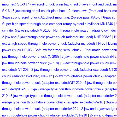
mounted) SC-3
|
4-jaw scroll chuck plain back, solid jaws (front and back 
SK-6
|
3-jaw strong scroll chuck plain back, 2-piece jaws (front and back m
3-jaw strong scroll chuck A1 direct mounting, 2-piece jaws KA5-8
|
6-jaw sc
Super high speed through-hole compact rotary hydraulic cylinder MK1246
|
cylinder (valve included) MS105
|
Non through-hole rotary hydraulic cylinde
2-jaw and 3-jaw through-hole power chuck (adapter included) NHT-208A6
|
H
extra high speed through-hole power chuck (adapter included) HN-06
|
Borin
power chuck HC-05
|
Soft jaw for strong scroll chuck
|
Pneumatic power ch
jaw through-hole power chuck (N-208)
|
3-jaw through-hole power chuck (N-
jaw through-hole power chuck (N-218)
|
3-jaw through-hole power chuck (N-
excluded) NT-206
|
2-jaw through-hole power chuck (adapter excluded) NT-2
chuck (adapter excluded) NT-212
|
2-jaw through-hole power chuck (adapter
through-hole power chuck (adapter excluded)NIT-210
|
4-jaw through-hole p
excluded)NIT-215
|
3-jaw wedge type non through-hole power chuck (adapte
210
|
3-jaw wedge type non through-hole power chuck (adapter excluded)V-
wedge type non through-hole power chuck (adapter excluded)V-218
|
3-jaw 
through-hole power chuck (adapter excluded)V-224
|
2-jaw and 4-jaw wedge 
non through-hole power chuck (adapter excluded)VT-210
|
2-jaw and 4-jaw w