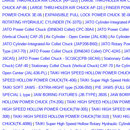
LARGE THRU-HOLER AIR CHUCK (AP-320)
|
LARGE THRU-HOLER AIR C
CHUCK AP-86
|
LARGE THRU-HOLER AIR CHUCK AP-115
|
FINGER POWE
POWER CHUCK 3E-06
|
EXPANSIBLE PULL LOCK POWER CHUCK 3E-0
ROTATING HYDRAULIC CYLINDER (TK-1075)
|
JATO Cylinder-Integrated 
JATO Power Collet Chuck (DIN6343 Collet) CPC-30A4
|
JATO Power Collet
(Vertical Chuck) CAF-25
|
Air Cylinder - Open Center (JAL-636)
|
Air Cylinde
JATO Cylinder-Integrated Air Collet Chuck (JAP208-B60)
|
JATO Rotary Powe
Type (JA7-70)
|
JATO Power Collet Chuck (DIN6343 Collet) CPC-42A5
|
JAT
16CA5)
|
JATO Power Collet Chuck - 5C/16C(CPB-16CA6)
|
Stationary Coll
Chuck) CAF-40
|
Stationary Collet Chuck (Vertical Chuck) CAF-70
|
Air Cyli
Open Center (JAL-636-PL)
|
TAIKI HIGH SPEED HOLLOW POWER CHUCK 
SPEED HOLLOW POWER CHUCK(TK-406)
|
TAIKI Super High Speed Hollo
TAIKI SOFT JAWS - EXTRA-HIGHT type (SJ06-050)
|
PIE JAWS (FULL G
SPECIAL L type
|
JAW BORING FIXTURES (JB-TYPE) JB05
|
JAW BORIN
HOLLOW POWER CHUCK (TH-206)
|
TAIKI HIGH SPEED HOLLOW POWE
HIGH SPEED HOLLOW POWER CHUCK(TW-305)
|
TAIKI HIGH SPEED 
308)
|
TAIKI HIGH SPEED HOLLOW POWER CHUCK(TW-310)
|
TAIKI H
CHUCK(TK-4086)
|
TAIKI Super High Speed Hollow Rotary Hydraulic Cylind